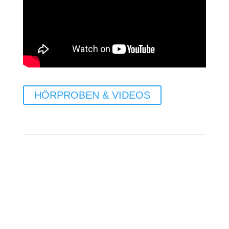
HÖRPROBEN & VIDEOS
HOCHZEIT
Trauung, Agape, Tanzabend etc., wir umrahmen alle gewünschten
Programmpunkte Ihres einzigartigen Festes.